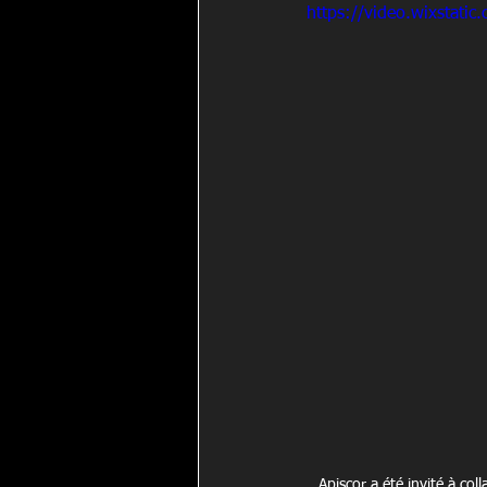
https://video.wixstat
Apiscor a été invité à co