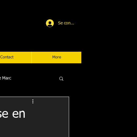
Se connecter
Adhérent
Contact
More
de Marc
se en