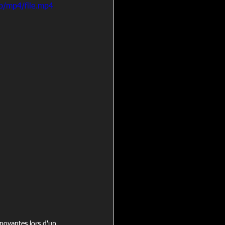
p/mp4/file.mp4
novantes lors d'un 