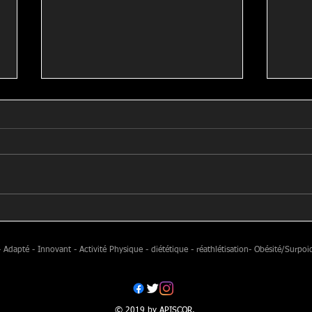
Article Kiné Actualité 2024
Notr
valid
de la
apté - Innovant - Activité Physique - diététique - réathlétisation- Obésité/Surpoi
© 2019 by APISCOR.