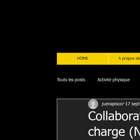
HOME
A propos de
Touts les posts
Activité physique
juenapiscor
17 sept
Collabora
charge (N