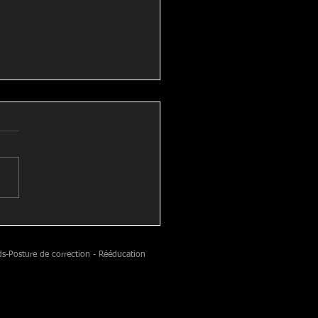
e Education thérapeutique
ée par l'agence Régionale
 santé.
ds-Posture de correction - Rééducation