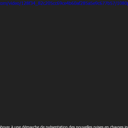
ic.com/video/128f34_82c205cc69ce4b60af285a5e9c677b57/1080
llaborer à une démarche de présentation des nouvelles prises en charges in